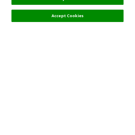
Accept Cookies
热门旅游地点
使用规则
一般咨询
合伙关系
简体中文