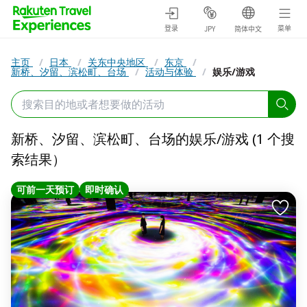
登录
菜单
JPY
简体中文
主页
/
日本
/
关东中央地区
/
东京
/
新桥、汐留、滨松町、台场
/
活动与体验
/
娱乐/游戏
新桥、汐留、滨松町、台场的娱乐/游戏 (1 个搜
索结果）
可前一天预订
即时确认