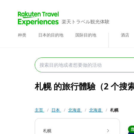
楽天トラベル観光体験
种类
日本的目的地
国际目的地
酒店
札幌 的旅行體驗（2 个搜
主页
/
日本
/
北海道
/
北海道
/
札幌
札幌