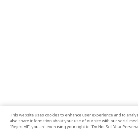
This website uses cookies to enhance user experience and to analyz
also share information about your use of our site with our social media
"Reject All", you are exercising your right to "Do Not Sell Your Person