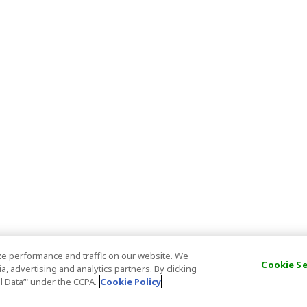
e performance and traffic on our website. We
Cookie S
, advertising and analytics partners. By clicking
al Data’" under the CCPA.
Cookie Policy