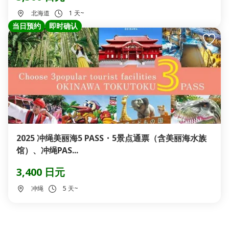
北海道
1 天~
当日预约
即时确认
2025 冲绳美丽海5 PASS・5景点通票（含美丽海水族
馆）、冲绳PAS...
3,400 日元
冲绳
5 天~