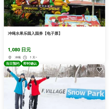
冲绳水果乐园入园券【电子票】
1,080 日元
冲绳
1 天~
当日预约
即时确认