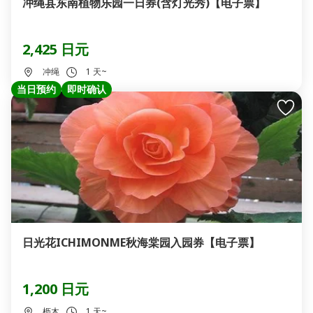
冲绳县东南植物乐园一日券(含灯光秀)【电子票】
2,425 日元
冲绳
1 天~
当日预约
即时确认
日光花ICHIMONME秋海棠园入园券【电子票】
1,200 日元
枥木
1 天~