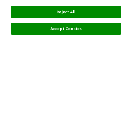
Reject All
过滤器 (1)
推荐
Accept Cookies
热门旅游地点
使用规则
一般咨询
合伙关系