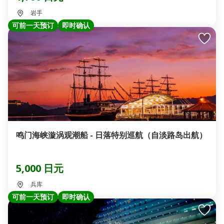
岩手
可前一天预订
即时确认
鸣门海峡漩涡观潮船 - 日落特别巡航（自淡路岛出航）
5,000 日元
兵库
可前一天预订
即时确认