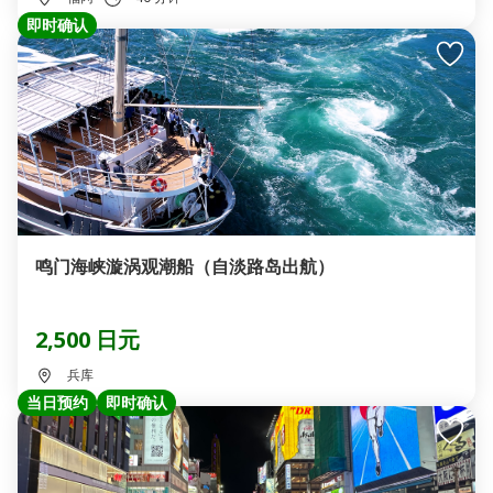
即时确认
鸣门海峡漩涡观潮船（自淡路岛出航）
2,500 日元
兵库
当日预约
即时确认