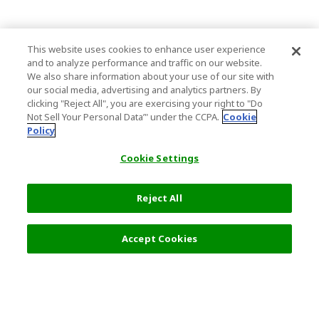
This website uses cookies to enhance user experience
and to analyze performance and traffic on our website.
We also share information about your use of our site with
our social media, advertising and analytics partners. By
clicking "Reject All", you are exercising your right to "Do
Not Sell Your Personal Data’" under the CCPA.
Cookie
Policy
Cookie Settings
Reject All
过滤器 (1)
推荐
Accept Cookies
热门旅游地点