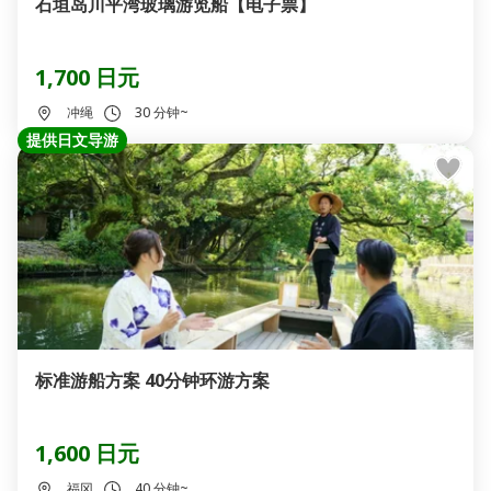
石垣岛川平湾玻璃游览船【电子票】
1,700 日元
冲绳
30 分钟~
提供日文导游
标准游船方案 40分钟环游方案
1,600 日元
福冈
40 分钟~