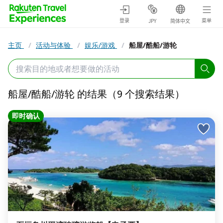
登录
菜单
JPY
简体中文
主页
/
活动与体验
/
娱乐/游戏
/
船屋/酷船/游轮
船屋/酷船/游轮 的结果（9 个搜索结果）
即时确认