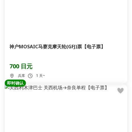
神户MOSAIC马赛克摩天轮(GFJ)票【电子票】
700 日元
兵库
1 天~
即时确认