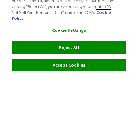
our social media, advertising and analytics partners. By
clicking "Reject All", you are exercising your right to "Do
Not Sell Your Personal Data’" under the CCPA.
Cookie
Policy
Cookie Settings
Reject All
Accept Cookies
热门旅游地点
使用规则
东京
使用条款