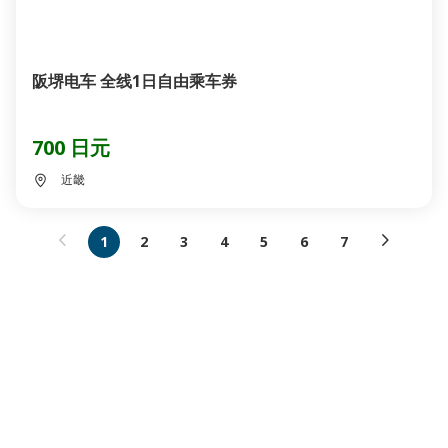
阪堺电车 全线1日自由乘车券
700 日元
近畿
1
2
3
4
5
6
7