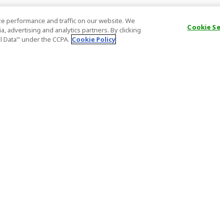
e performance and traffic on our website. We
Cookie S
, advertising and analytics partners. By clicking
al Data’" under the CCPA.
Cookie Policy
一般咨询
合伙关系
常问问题
商户注册
重要通知
分销联盟计
排的旅游）
特定商业交易应采取的行动
合作伙伴登
（组织安排的
证件号码
重要通知