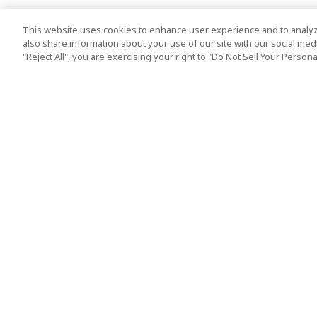
This website uses cookies to enhance user experience and to analyz
also share information about your use of our site with our social media
"Reject All", you are exercising your right to "Do Not Sell Your Person
热门旅游地点
使用规则
东京
使用条款
大阪
Cookie政策
京都
旅游条款（组织安
冲绳
标准旅行协议条款
旅游）