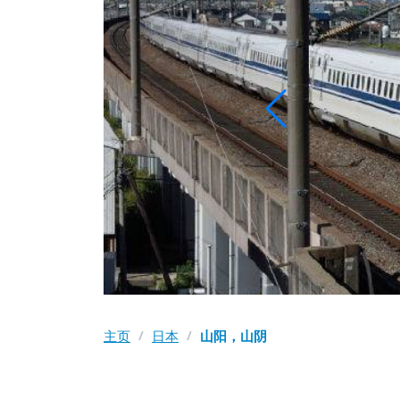
主页
/
日本
/
山阳，山阴