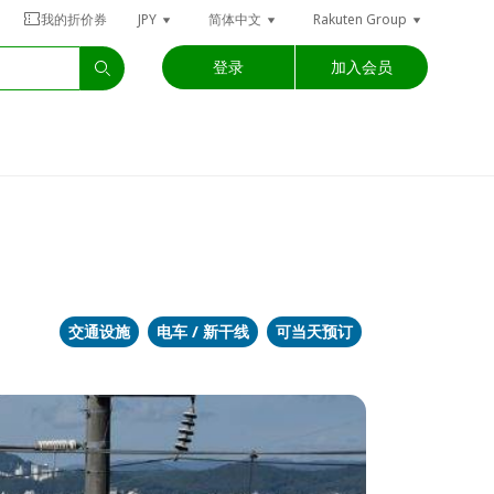
我的折价券
JPY
简体中文
Rakuten Group
登录
加入会员
交通设施
电车 / 新干线
可当天预订