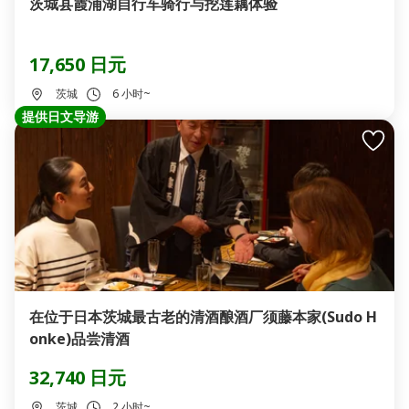
茨城县霞浦湖自行车骑行与挖莲藕体验
17,650 日元
茨城
6 小时~
提供日文导游
在位于日本茨城最古老的清酒酿酒厂须藤本家(Sudo H
onke)品尝清酒
32,740 日元
茨城
2 小时~