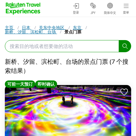
登录
菜单
JPY
简体中文
主页
/
日本
/
关东中央地区
/
东京
/
新桥、汐留、滨松町、台场
/
景点门票
新桥、汐留、滨松町、台场的景点门票 (7 个搜
索结果）
可前一天预订
即时确认