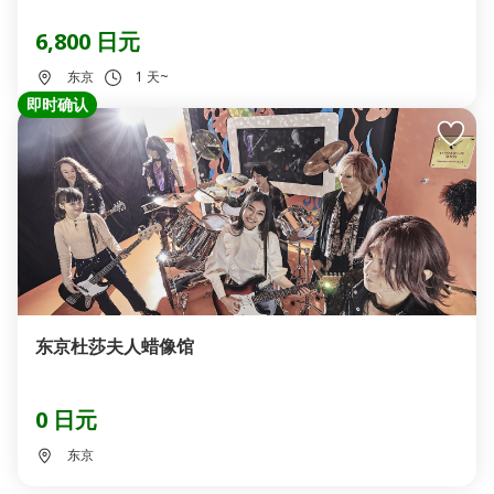
6,800 日元
东京
1 天~
即时确认
东京杜莎夫人蜡像馆
0 日元
东京