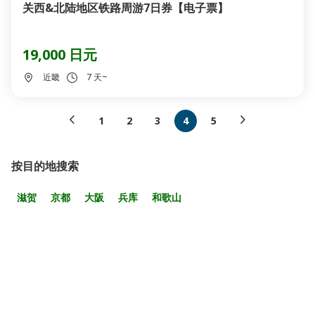
关西&北陆地区铁路周游7日券【电子票】
19,000 日元
近畿
7 天~
1
2
3
4
5
按目的地搜索
滋贺
京都
大阪
兵库
和歌山