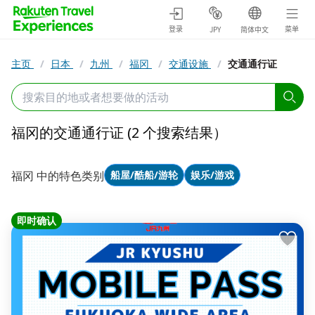
登录
菜单
JPY
简体中文
主页
/
日本
/
九州
/
福冈
/
交通设施
/
交通通行证
福冈的交通通行证 (2 个搜索结果）
福冈 中的特色类别
船屋/酷船/游轮
娱乐/游戏
即时确认