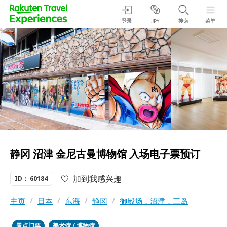
登录
搜索
菜单
JPY
静冈 沼津 金尼古曼博物馆 入场电子票预订
加到我感兴趣
ID： 60184
主页
/
日本
/
东海
/
静冈
/
御殿场，沼津，三岛
景点门票
美术馆 / 博物馆