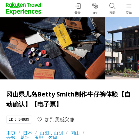
登录
搜索
菜单
JPY
冈山県儿岛Betty Smith制作牛仔裤体験【自
动确认】【电子票】
加到我感兴趣
ID： 54039
主页
/
日本
/
山阳，山阴
/
冈山
/
仓敷，总社，玉野，笠冈