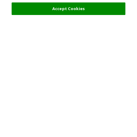
0 日元
选择详情
Accept Cookies
热门旅游地点
使用规则
一般咨询
合伙关系
简体中文
公司信息
隐私政策
关于版权
就业信息