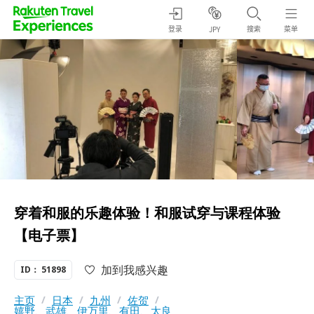
登录
搜索
菜单
JPY
穿着和服的乐趣体验！和服试穿与课程体验
【电子票】
加到我感兴趣
ID： 51898
主页
/
日本
/
九州
/
佐贺
/
嬉野、武雄、伊万里、有田、太良