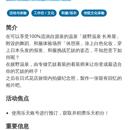
活动与体验
工作坊 / 文化
和服/浴衣
传统文化体验
简介
在可以享受100%流淌自源泉的温泉「嬉野温泉 长寿屋」
附设的舞蹈、和服体验场所「休憩座」涂上白色化妆，穿
上日本头发的假发、和服挑战艺妓的姿态，不知您意下如
何呢？
在嬉野温泉，由专做艺妓着装的着装师来让你变成最适合
你的艺妓的样子！
之后在日式花店旅馆内拍摄纪念照，製作一张留有回忆的
相片吧。
活动焦点
使用乐天账号进行预订，获取并积攒乐天积分！
重要信息