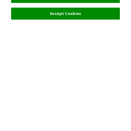
1,600 日元
选择详情
Accept Cookies
热门旅游地点
使用规则
一般咨询
合伙关系
简体中文