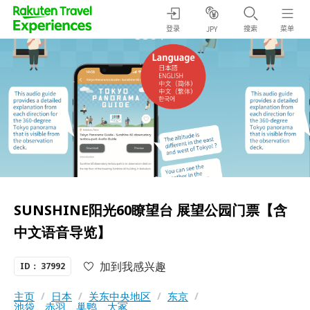
登录
搜索
菜单
JPY
SUNSHINE阳光60瞭望台 展望公园门票【含
中文语音导览】
加到我感兴趣
ID： 37992
主页
/
日本
/
关东中央地区
/
东京
/
池袋、赤羽、巢鸭、大冢