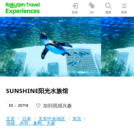
登录
搜索
菜单
JPY
SUNSHINE阳光水族馆
加到我感兴趣
ID： 25718
主页
/
日本
/
关东中央地区
/
东京
/
池袋、赤羽、巢鸭、大冢