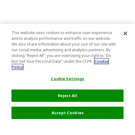
This website uses cookies to enhance user experience
and to analyze performance and traffic on our website.
We also share information about your use of our site with
our social media, advertising and analytics partners. By
clicking "Reject All", you are exercising your right to "Do
Not Sell Your Personal Data’" under the CCPA.
Cookie
Policy
Cookie Settings
Reject All
3,200 日元
选择详情
Accept Cookies
热门旅游地点