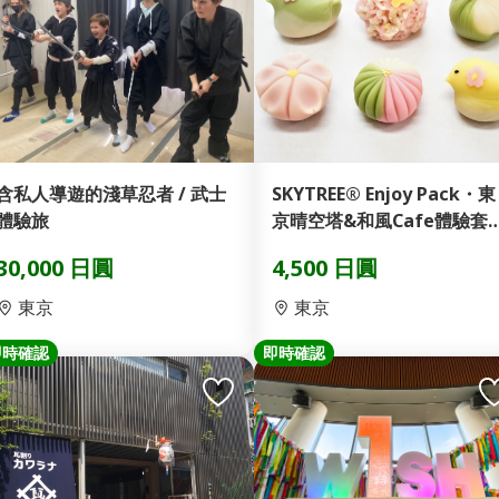
含私人導遊的淺草忍者 / 武士
SKYTREE® Enjoy Pack・東
體驗旅
京晴空塔&和風Cafe體驗套
...
30,000 日圓
4,500 日圓
東京
東京
即時確認
即時確認