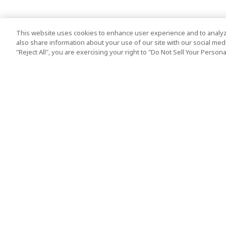
This website uses cookies to enhance user experience and to analyz
also share information about your use of our site with our social media
"Reject All", you are exercising your right to "Do Not Sell Your Person
熱門旅遊地點
使用守則
東京
服務條款
大阪
Cookie政策
京都
旅遊條款（組織安
沖繩
標準旅行協議條款