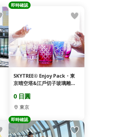
即時確認
SKYTREE® Enjoy Pack・東
京晴空塔&江戶切子玻璃雕刻
體驗
0 日圓
東京
即時確認