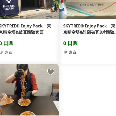
SKYTREE® Enjoy Pack・東
SKYTREE® Enjoy Pack・東
京晴空塔&破瓦體驗套票
京晴空塔&許願破瓦8片體驗
票
0 日圓
0 日圓
東京
東京