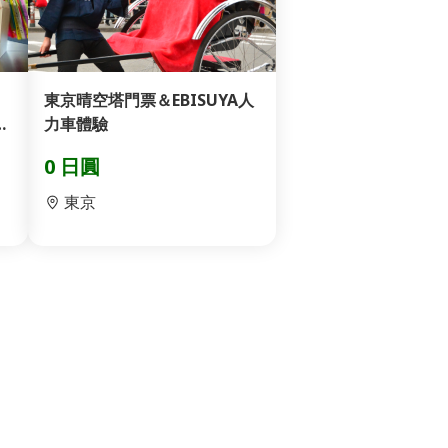
東京晴空塔門票＆EBISUYA人
套
力車體驗
0 日圓
東京