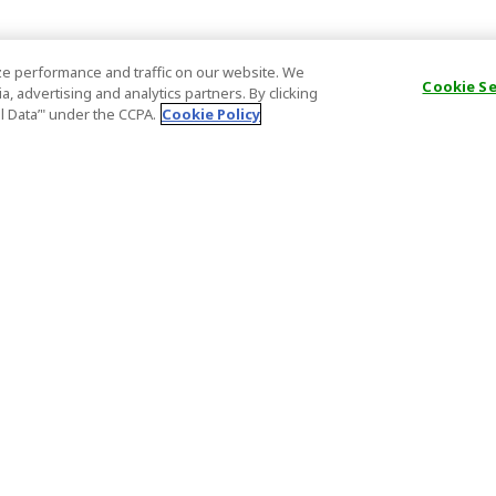
e performance and traffic on our website. We
Cookie S
, advertising and analytics partners. By clicking
al Data’" under the CCPA.
Cookie Policy
一般資訊
合夥關係
常問問題
商戶註冊
重要通知
分銷聯盟計
排的旅遊）
特定商業交易應採取的行動
合作夥伴登
（組織安排的
證件號碼
重要通知