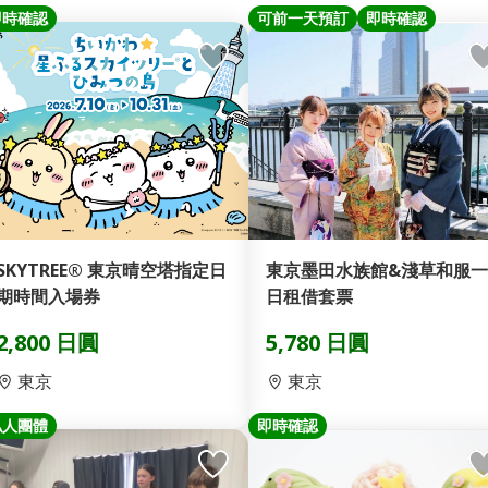
即時確認
可前一天預訂
即時確認
SKYTREE® 東京晴空塔指定日
東京墨田水族館&淺草和服一
期時間入場券
日租借套票
2,800 日圓
5,780 日圓
東京
東京
私人團體
即時確認