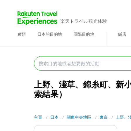
楽天トラベル観光体験
種類
日本的目的地
國際目的地
飯店
上野、淺草、錦糸町、新小岩
索結果）
主頁
/
日本
/
關東中央地區
/
東京
/
上野、