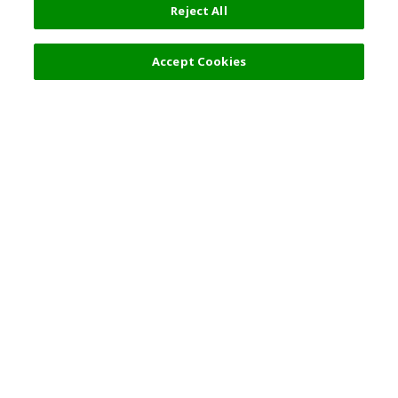
Reject All
過濾器 (1)
推薦
Accept Cookies
熱門旅遊地點
使用守則
一般資訊
合夥關係
繁體中文