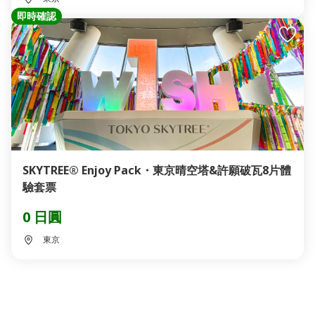
即時確認
SKYTREE® Enjoy Pack・東京晴空塔&許願破瓦8片體
驗套票
0 日圓
東京