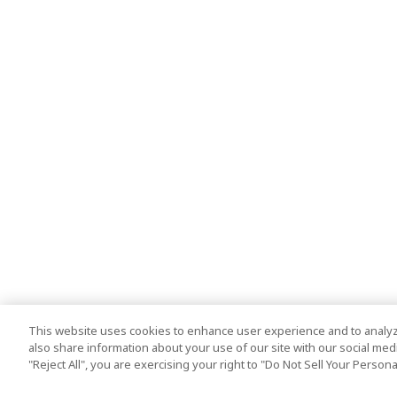
This website uses cookies to enhance user experience and to analyz
also share information about your use of our site with our social media
"Reject All", you are exercising your right to "Do Not Sell Your Person