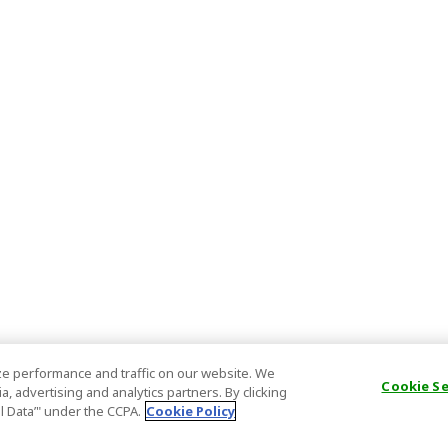
e performance and traffic on our website. We
Cookie S
, advertising and analytics partners. By clicking
al Data’" under the CCPA.
Cookie Policy