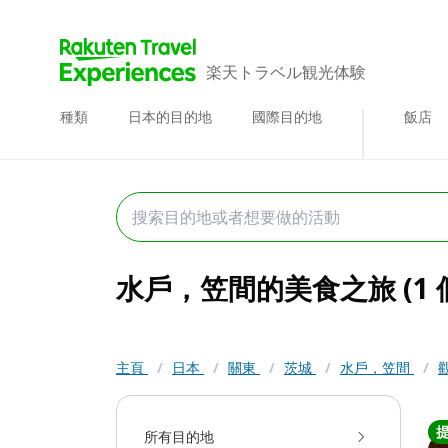
楽天トラベル観光体験
種類
日本的目的地
國際目的地
飯店
水戶，笠間的美食之旅 (1
主頁
/
日本
/
關東
/
茨城
/
水戶，笠間
/
所有目的地