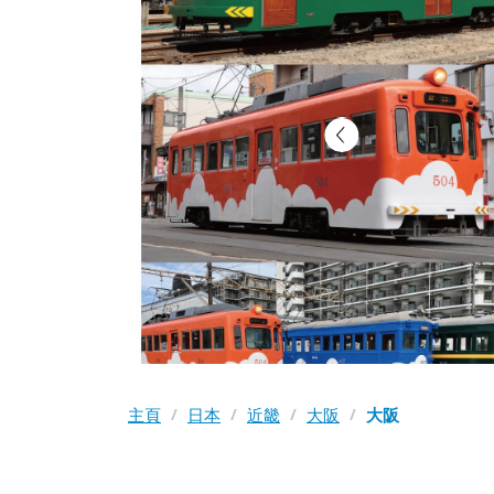
主頁
/
日本
/
近畿
/
大阪
/
大阪