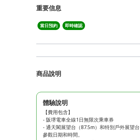
重要信息
當日預約
即時確認
商品說明
體驗說明
【費用包含】
- 阪堺電車全線1日無限次乘車券
- 通天閣展望台（87.5m）和特別戶外展望台
參觀日期和時間。