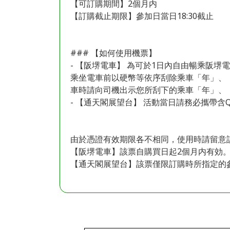
【可訂購期間】2個月内
【訂購截止期限】參加日當日18:30截止
### 【如何使用機票】
- 【阪堺電車】 為可於1日內自由暢乘阪
乘坐電車前以硬幣等依序刮除乘車「年」、
車時請向司機出示您所刮下的乘車「年」、
- 【通天閣展望台】 活動當日請務必攜帶含Q
由於憑證有效期限各不相同，使用時請留意
【阪堺電車】該票自購買日起2個月内有効
【通天閣展望台】該票僅限訂購時所指定的