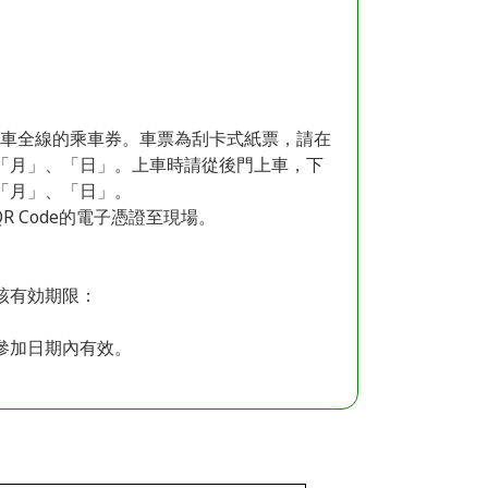
堺電車全線的乘車券。車票為刮卡式紙票，請在
「月」、「日」。上車時請從後門上車，下
「月」、「日」。
R Code的電子憑證至現場。
該有効期限：
。
參加日期內有效。