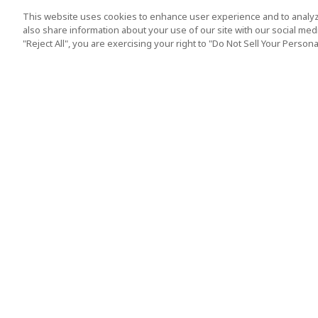
This website uses cookies to enhance user experience and to analyz
also share information about your use of our site with our social media
"Reject All", you are exercising your right to "Do Not Sell Your Person
熱門旅遊地點
使用守則
東京
服務條款
大阪
Cookie政策
京都
旅遊條款（組織安
沖繩
標準旅行協議條款
旅遊）
新加坡