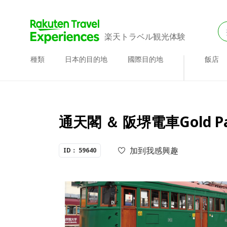
楽天トラベル観光体験
種類
日本的目的地
國際目的地
飯店
通天閣 ＆ 阪堺電車Gold Pa
加到我感興趣
ID： 59640