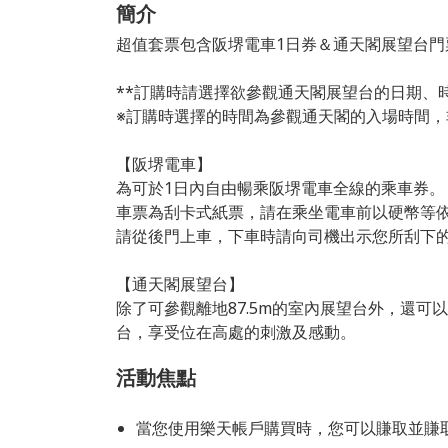
簡介
超值套票包含阪堺電車1日券＆通天閣展望台門
**訂購時請選擇欲參觀通天閣展望台的日期、時
※訂購時選擇的時間為參觀通天閣的入場時間
【阪堺電車】
為可於1日內自由暢乘阪堺電車全線的乘車券。
車票為刮卡式紙票，請在乘坐電車前以硬幣等
請從後門上車，下車時請向司機出示您所刮下
【通天閣展望台】
除了可參觀離地87.5m的室內展望台外，還可以
台，享受位在高處的刺激及感動。
活動焦點
當您使用樂天帳戶購買時，您可以賺取並賺