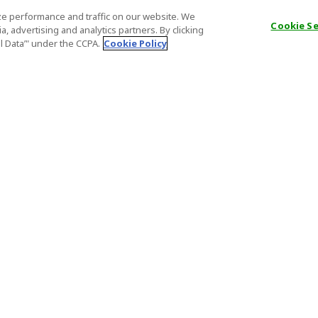
e performance and traffic on our website. We
Cookie S
, advertising and analytics partners. By clicking
al Data’" under the CCPA.
Cookie Policy
一般資訊
合夥關係
常問問題
商戶註冊
重要通知
分銷聯盟計
排的旅遊）
特定商業交易應採取的行動
合作夥伴登
（組織安排的
證件號碼
重要通知