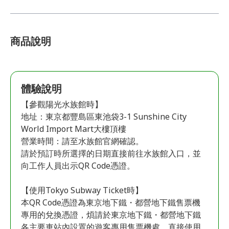
商品說明
體驗說明
【參觀陽光水族館時】
地址：東京都豐島區東池袋3-1 Sunshine City
World Import Mart大樓頂樓
營業時間：請至水族館官網確認。
請於預訂時所選擇的日期直接前往水族館入口，並
向工作人員出示QR Code憑證。
【使用Tokyo Subway Ticket時】
本QR Code憑證為東京地下鐵・都營地下鐵售票機
專用的兌換憑證，煩請於東京地下鐵・都營地下鐵
各主要車站內設置的遊客專用售票機處，直接使用