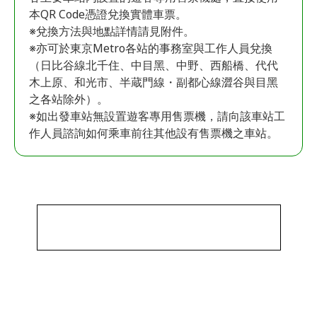
本QR Code憑證兌換實體車票。
※兌換方法與地點詳情請見附件。
※亦可於東京Metro各站的事務室與工作人員兌換
（日比谷線北千住、中目黑、中野、西船橋、代代
木上原、和光市、半蔵門線・副都心線澀谷與目黑
之各站除外）。
※如出發車站無設置遊客專用售票機，請向該車站工
作人員諮詢如何乘車前往其他設有售票機之車站。