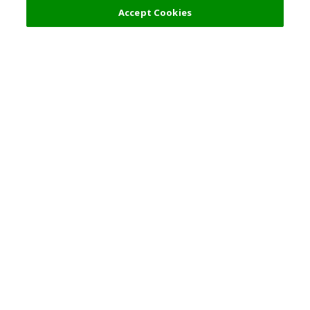
4,100 日圓
選擇詳情
Accept Cookies
熱門旅遊地點
使用守則
一般資訊
合夥關係
繁體中文
公司信息
客戶私隱保護政策
關於版權
就業信息
© Rakuten Group, Inc.