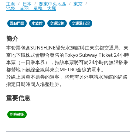
主頁
/
日本
/
關東中央地區
/
東京
/
池袋、赤羽、巢鴨、大塚
景點門票
水族館
交通設施
交通通行證
簡介
本套票包含SUNSHINE陽光水族館與由東京都交通局、東
京地下鐵株式會聯合發售的Tokyo Subway Ticket 24小時
車票（一日乘車券），持該車票將可於24小時內無限搭乘
都營地下鐵線全線與東京METRO全線的電車。
於線上購買本票券的遊客，將無需另外申請水族館的網路
指定日期時間入場整理券。
重要信息
即時確認