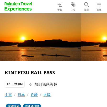
登錄
搜尋
菜單
JPY
KINTETSU RAIL PASS
加到我感興趣
ID： 21184
主頁
/
日本
/
近畿
/
大阪
交通設施
交通通行證